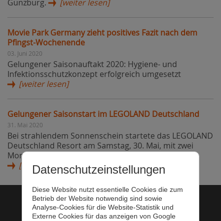
Günzburg.
[weiter lesen]
Movie Park Germany zieht positives Fazit nach dem
Pfingst-Wochenende
03. Juni 2020
Gelungener Saisonauftakt 2020: Hygiene- und
Infektionsschutzkonzept erfolgreich umgesetzt
[weiter lesen]
Gelungener Saisonstart im LEGOLAND Deutschland
31. Mai 2020
Bei strahlendem Sonnenschein startete das LEGOLAND
Deutschland Resort am Samstag, 30. Mai, mit zwei
Monaten Verzögerung in die Saison 2020.
[weiter lesen]
Datenschutzeinstellungen
Diese Website nutzt essentielle Cookies die zum
Betrieb der Website notwendig sind sowie
Analyse-Cookies für die Website-Statistik und
Startseite
Externe Cookies für das anzeigen von Google