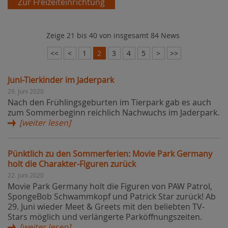
Zur Freizeiteinrichtung
Zeige 21 bis 40 von insgesamt 84 News
<<
<
1
2
3
4
5
>
>>
Juni-Tierkinder im Jaderpark
29. Juni 2020
Nach den Frühlingsgeburten im Tierpark gab es auch
zum Sommerbeginn reichlich Nachwuchs im Jaderpark.
[weiter lesen]
Pünktlich zu den Sommerferien: Movie Park Germany
holt die Charakter-Figuren zurück
22. Juni 2020
Movie Park Germany holt die Figuren von PAW Patrol,
SpongeBob Schwammkopf und Patrick Star zurück! Ab
29. Juni wieder Meet & Greets mit den beliebten TV-
Stars möglich und verlängerte Parköffnungszeiten.
[weiter lesen]