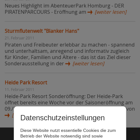
Neues Highlight im AbenteuerPark Homburg - DER
PIRATENPARCOURS - Eröffnung am
[weiter lesen]
Sturmflutenwelt "Blanker Hans"
21. Februar 2011
Piraten und Freibeuter erlebbar zu machen - spannend
und unterhaltsam, anregend und informativ zugleich
für Kinder, Familien und Ältere - das ist das Ziel dieser
Sonderausstellung in der
[weiter lesen]
Heide Park Resort
11. Februar 2011
Heide-Park Resort Sonderöffnung: Der Heide-Park
öffnet bereits eine Woche vor der Saisoneröffnung am
09./10. April anlässlich des 10-jährigen Geburtstags von
[weiter lesen]
Datenschutzeinstellungen
Diese Website nutzt essentielle Cookies die zum
Betrieb der Website notwendig sind sowie