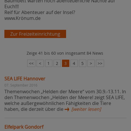
Baumbett warten noch abenteuerliche Nächte auf
Euch!!!
Reif für Abenteuer auf der Insel?
www.Krönum.de
Zur Freizeiteinrichtung
Zeige 41 bis 60 von insgesamt 84 News
<<
<
1
2
3
4
5
>
>>
SEA LIFE Hannover
07. September 2016
Themenwochen „Helden der Meere“ vom 30.9.-13.11. In
den Themenwochen „Helden der Meere! zeigt SEA LIFE,
welche außergewöhnlichen Fähigkeiten die Tiere
haben, die derzeit über die
[weiter lesen]
Eifelpark Gondorf