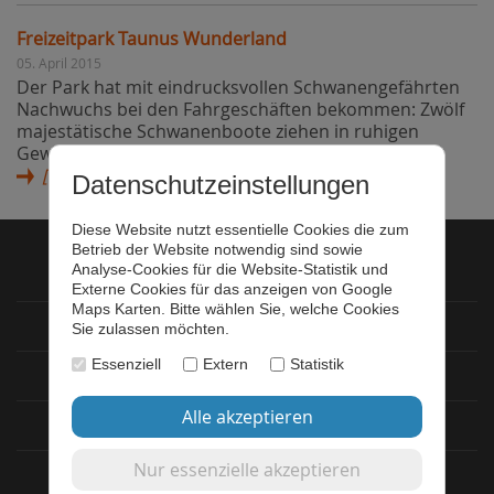
Freizeitpark Taunus Wunderland
05. April 2015
Der Park hat mit eindrucksvollen Schwanengefährten
Nachwuchs bei den Fahrgeschäften bekommen: Zwölf
majestätische Schwanenboote ziehen in ruhigen
Gewässern gemächlich ihre Bahnen und sollen vor
[weiter lesen]
Datenschutzeinstellungen
Diese Website nutzt essentielle Cookies die zum
Betrieb der Website notwendig sind sowie
Analyse-Cookies für die Website-Statistik und
Startseite
Externe Cookies für das anzeigen von Google
Maps Karten. Bitte wählen Sie, welche Cookies
Datenschutz
Sie zulassen möchten.
Essenziell
Extern
Statistik
Impressum
Newsletter
Login