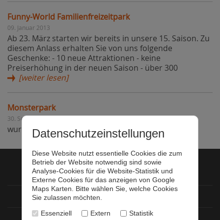
Funny-World Familienfreizeitpark
09. Januar 2013
Ab 23. März starten wir bereits in unsere 15. Saison. Zu
diesem Anlass erhalten Sie von uns folgende
Geschenke: - 10 neue Attraktionen - keine
Preiserhöhung in der neuen Saison - über 300
[weiter lesen]
Monsterpark
30. September 2012
wurde neu
[weiter lesen]
Datenschutzeinstellungen
Diese Website nutzt essentielle Cookies die zum
Betrieb der Website notwendig sind sowie
Analyse-Cookies für die Website-Statistik und
Startseite
Externe Cookies für das anzeigen von Google
Maps Karten. Bitte wählen Sie, welche Cookies
Datenschutz
Sie zulassen möchten.
Essenziell
Extern
Statistik
Impressum