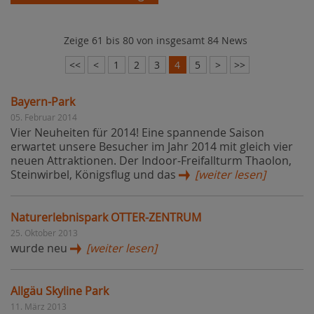
Zeige 61 bis 80 von insgesamt 84 News
<<
<
1
2
3
4
5
>
>>
Bayern-Park
05. Februar 2014
Vier Neuheiten für 2014! Eine spannende Saison
erwartet unsere Besucher im Jahr 2014 mit gleich vier
neuen Attraktionen. Der Indoor-Freifallturm Thaolon,
Steinwirbel, Königsflug und das
[weiter lesen]
Naturerlebnispark OTTER-ZENTRUM
25. Oktober 2013
wurde neu
[weiter lesen]
Allgäu Skyline Park
11. März 2013